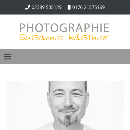
02389 535129
0176 21575169